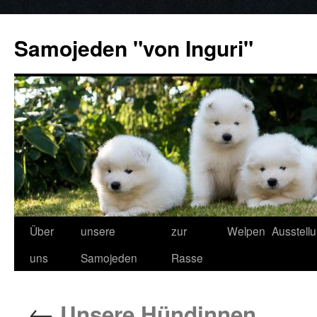
Samojeden "von Inguri"
Über
unsere
zur
Welpen
Ausstell
uns
Samojeden
Rasse
←
Unsere Hündinnen