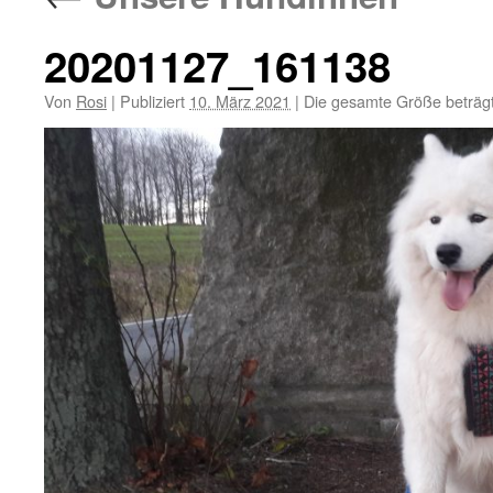
20201127_161138
Von
Rosi
|
Publiziert
10. März 2021
|
Die gesamte Größe beträg