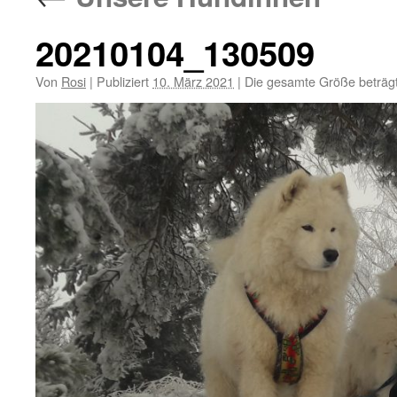
20210104_130509
Von
Rosi
|
Publiziert
10. März 2021
|
Die gesamte Größe beträg