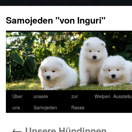
Samojeden "von Inguri"
Über
unsere
zur
Welpen
Ausstell
uns
Samojeden
Rasse
←
Unsere Hündinnen